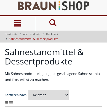
Zum
Zum
Inhalt
Navigationsmenü
springen
springen
Startseite
alle Produkte
Bäckerei
Sahnestandmittel & Dessertprodukte
Sahnestandmittel &
Dessertprodukte
Mit Sahnestandmittel gelingt es geschlagene Sahne schnitt-
und frosterfest zu machen.
Sortieren nach: