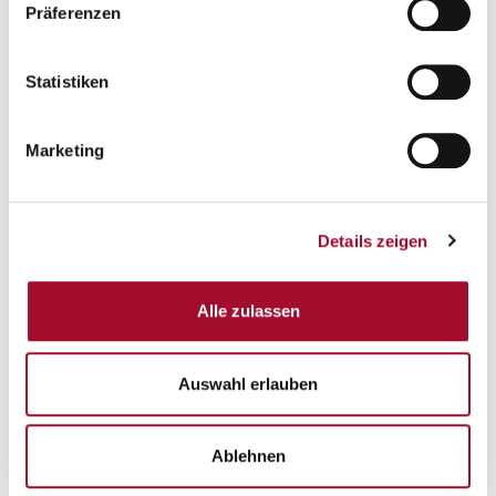
Präferenzen
Statistiken
Marketing
Alaska-express Cappuccino
Alaska-express Catalana
ANSEHEN
ANSEHEN
Details zeigen
1,0 kg im Beutel
1,0 kg im Beutel
Alle zulassen
Auswahl erlauben
Ablehnen