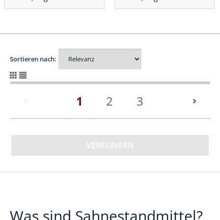
Sortieren nach:
(current)
1
2
3
VERFEINERN
Was sind Sahnestandmittel?