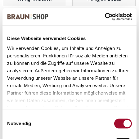
Diese Webseite verwendet Cookies
Wir verwenden Cookies, um Inhalte und Anzeigen zu
personalisieren, Funktionen für soziale Medien anbieten
zu können und die Zugriffe auf unsere Website zu
analysieren. Außerdem geben wir Informationen zu Ihrer
Alaska-express Bottermelk-
Alaska-express Bratapfel
Verwendung unserer Website an unsere Partner für
Waldfrucht
soziale Medien, Werbung und Analysen weiter. Unsere
Partner führen diese Informationen möglicherweise mit
ANSEHEN
ANSEHEN
weiteren Daten zusammen, die Sie ihnen bereitgestellt
1,0 kg im Beutel
1,0 kg im Beutel
haben oder die sie im Rahmen Ihrer Nutzung der Dienste
gesammelt haben.
Einwilligungsauswahl
Notwendig