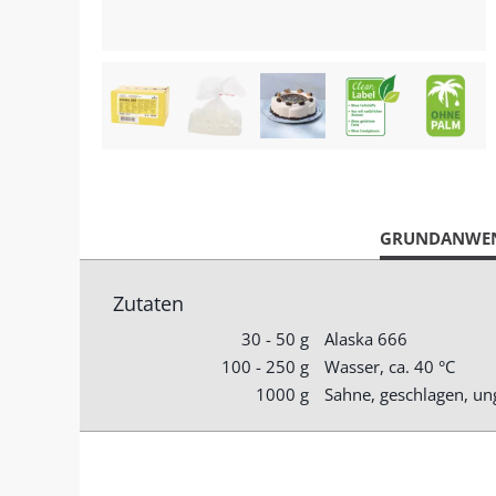
CURRENT
GRUNDANWE
TAB:
Zutaten
30 - 50 g
Alaska 666
100 - 250 g
Wasser, ca. 40 °C
1000 g
Sahne, geschlagen, un