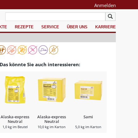
Anmelden
KTE
REZEPTE
SERVICE
ÜBER UNS
KARRIERE
Das könnte Sie auch interessieren:
Alaska-express
Alaska-express
Sami
Neutral
Neutral
1,0 kg im Beutel
10,0 kg im Karton
5,0 kg im Karton