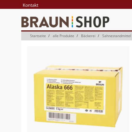
Zum
Zum
Kontakt
Inhalt
Navigationsmenü
springen
springen
Startseite
alle Produkte
Bäckerei
Sahnestandmittel