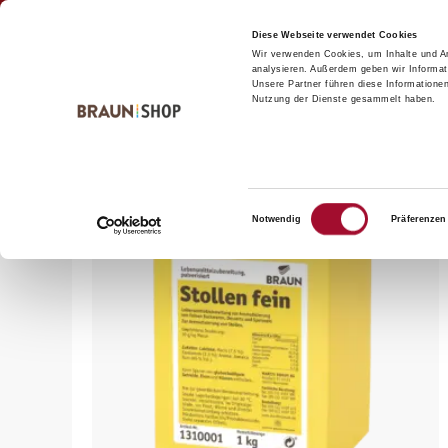
Zum
Zum
Kontakt
Inhalt
Navigationsmenü
Diese Webseite verwendet Cookies
Wir verwenden Cookies, um Inhalte und An
springen
springen
analysieren. Außerdem geben wir Informat
Unsere Partner führen diese Informatione
Nutzung der Dienste gesammelt haben.
Startseite
alle Produkte
Bäckerei
Aromen
Pulve
Einwilligungsauswahl
Notwendig
Präferenzen