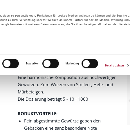
zeigen zu personalisieren, Funktionen für soziale Medien anbieten zu können und die Zugriffe 
ionen zu Ihrer Verwendung unserer Website an unsere Partner für soziale Medien, Werbung und 
n möglicherweise mit weiteren Daten zusammen, die Sie ihnen bereitgestellt haben oder die sie 
GRUPPE
PRODU
risierte Aromen
Stollen fein
Stollen fein
1310001
Artikelnummer
Statistiken
Marketing
1,0 kg im Karton
Details zeigen
Eine harmonische Komposition aus hochwertigen
Gewürzen. Zum Würzen von Stollen-, Hefe- und
Mürbeteigen.
Die Dosierung beträgt 5 - 10 : 1000
RODUKTVORTEILE:
Fein abgestimmte Gewürze geben den
Gebäcken eine ganz besondere Note