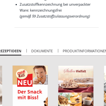
Zusatzstoffkennzeichnung bei unverpackter
Ware: kennzeichnungsfrei
(gemäß §9 Zusatzstoffzulassungsverordnung)
CURRENT
REZEPTIDEEN
DOKUMENTE
PRODUKTINFORMATIONE
AB: