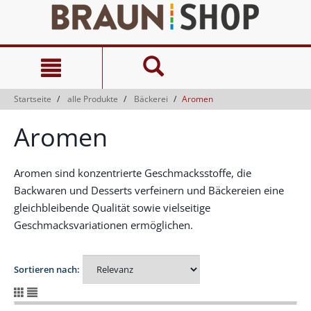
Zum
Zum
Inhalt
Navigationsmenü
springen
springen
Startseite
alle Produkte
Bäckerei
Aromen
Aromen
Aromen sind konzentrierte Geschmacksstoffe, die
Backwaren und Desserts verfeinern und Bäckereien eine
gleichbleibende Qualität sowie vielseitige
Geschmacksvariationen ermöglichen.
Sortieren nach: