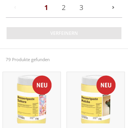
(current)
1
2
3
VERFEINERN
79 Produkte gefunden