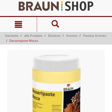
Zum
Zum
Inhalt
Navigationsmenü
springen
springen
Startseite
alle Produkte
Bäckerei
Aromen
Pastöse Aromen
Dessertpaste Mocca