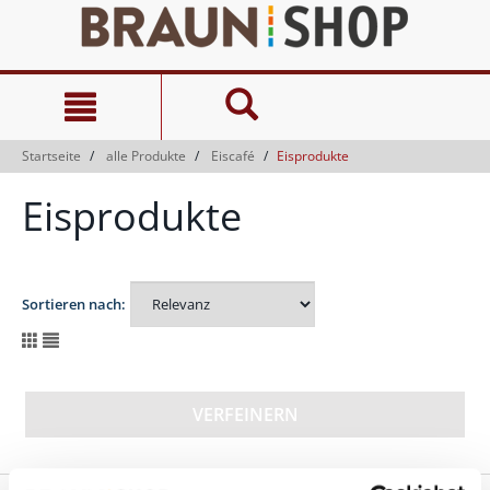
Zum
Zum
Inhalt
Navigationsmenü
springen
springen
Startseite
alle Produkte
Eiscafé
Eisprodukte
Eisprodukte
Sortieren nach:
VERFEINERN