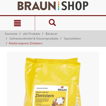
Zum
Zum
Inhalt
Navigationsmenü
springen
springen
Startseite
alle Produkte
Bäckerei
Sahnestandmittel & Dessertprodukte
Spezialitäten
Alaska-express Zimtstern